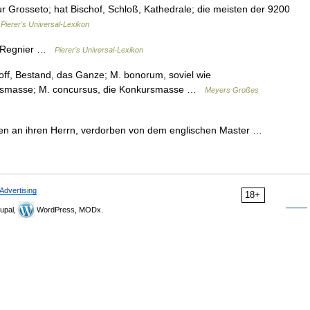
ur Grosseto; hat Bischof, Schloß, Kathedrale; die meisten der 9200
…
Pierer's Universal-Lexikon
. Regnier …
Pierer's Universal-Lexikon
off, Bestand, das Ganze; M. bonorum, soviel wie
aftsmasse; M. concursus, die Konkursmasse …
Meyers Großes
n an ihren Herrn, verdorben von dem englischen Master …
Advertising
18+
upal,
WordPress, MODx.