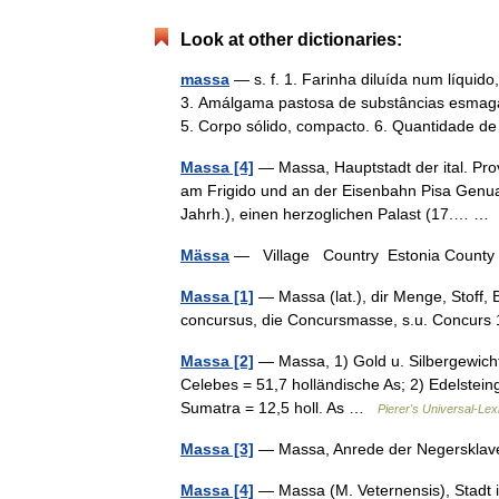
Look at other dictionaries:
massa
— s. f. 1. Farinha diluída num líquid
3. Amálgama pastosa de substâncias esmaga
5. Corpo sólido, compacto. 6. Quantidade
Massa [4]
— Massa, Hauptstadt der ital. Pro
am Frigido und an der Eisenbahn Pisa Genua 
Jahrh.), einen herzoglichen Palast (17.… 
Mässa
— Village Country Estonia Count
Massa [1]
— Massa (lat.), dir Menge, Stoff
concursus, die Concursmasse, s.u. Concurs
Massa [2]
— Massa, 1) Gold u. Silbergewicht
Celebes = 51,7 holländische As; 2) Edelstein
Sumatra = 12,5 holl. As …
Pierer's Universal-Lex
Massa [3]
— Massa, Anrede der Negersklav
Massa [4]
— Massa (M. Veternensis), Stadt in