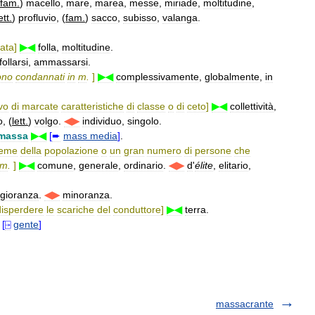
fam
.
)
macello
,
mare
,
marea
,
messe
,
miriade
,
moltitudine
,
ett
.
)
profluvio
, (
fam
.
)
sacco
,
subisso
,
valanga
.
iata
]
▶◀
folla
,
moltitudine
.
follarsi
,
ammassarsi
.
ono
condannati
in
m
.
]
▶◀
complessivamente
,
globalmente
,
in
vo
di
marcate
caratteristiche
di
classe
o
di
ceto
]
▶◀
collettività
,
o
, (
lett
.
)
volgo
.
◀▶
individuo
,
singolo
.
massa
▶◀
[
➨
mass
media
]
.
ieme
della
popolazione
o
un
gran
numero
di
persone
che
m
.
]
▶◀
comune
,
generale
,
ordinario
.
◀▶
d
'
élite
,
elitario
,
gioranza
.
◀▶
minoranza
.
disperdere
le
scariche
del
conduttore
]
▶◀
terra
.
.
[
⍈
gente
]
massacrante