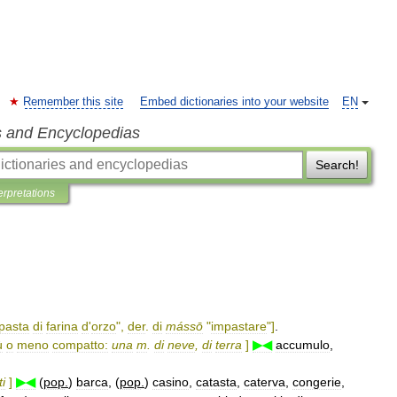
Remember this site
Embed dictionaries into your website
EN
s and Encyclopedias
Search!
erpretations
pasta
di
farina
d
'
orzo
",
der
.
di
mássō
"
impastare
"]
.
ù
o
meno
compatto:
una
m
.
di
neve
,
di
terra
]
▶◀
accumulo
,
ti
]
▶◀
(
pop
.
)
barca
, (
pop
.
)
casino
,
catasta
,
caterva
,
congerie
,