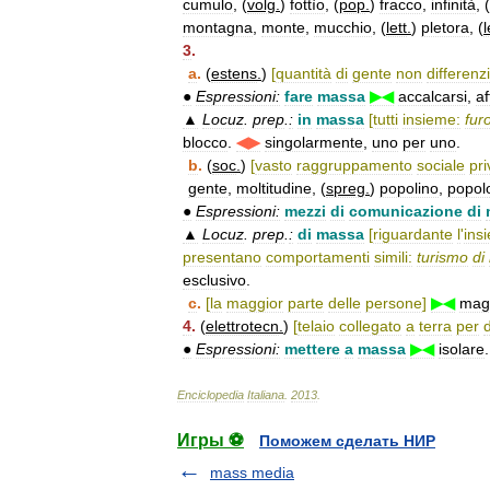
cumulo
, (
volg
.
)
fottìo
, (
pop
.
)
fracco
,
infinità
, (
montagna
,
monte
,
mucchio
, (
lett
.
)
pletora
, (
l
3
.
a
.
(
estens
.
)
[
quantità
di
gente
non
differenz
●
Espressioni:
fare
massa
▶◀
accalcarsi
,
af
▲
Locuz
.
prep
.
:
in
massa
[
tutti
insieme:
fur
blocco
.
◀▶
singolarmente
,
uno
per
uno
.
b
.
(
soc
.
)
[
vasto
raggruppamento
sociale
pri
gente
,
moltitudine
, (
spreg
.
)
popolino
,
popol
●
Espressioni:
mezzi
di
comunicazione
di
▲
Locuz
.
prep
.
:
di
massa
[
riguardante
l
'
ins
presentano
comportamenti
simili:
turismo
di
esclusivo
.
c
.
[
la
maggior
parte
delle
persone
]
▶◀
mag
4
.
(
elettrotecn
.
)
[
telaio
collegato
a
terra
per
●
Espressioni:
mettere
a
massa
▶◀
isolare
Enciclopedia
Italiana
.
2013
.
Игры ⚽
Поможем сделать НИР
mass media