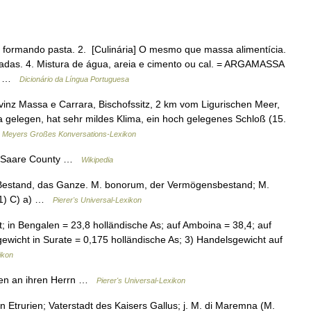
o, formando pasta. 2. [Culinária] O mesmo que massa alimentícia.
das. 4. Mistura de água, areia e cimento ou cal. = ARGAMASSA
 de …
Dicionário da Língua Portuguesa
vinz Massa e Carrara, Bischofssitz, 2 km vom Ligurischen Meer,
gelegen, hat sehr mildes Klima, ein hoch gelegenes Schloß (15.
…
Meyers Großes Konversations-Lexikon
y Saare County …
Wikipedia
, Bestand, das Ganze. M. bonorum, der Vermögensbestand; M.
 1) C) a) …
Pierer's Universal-Lexikon
; in Bengalen = 23,8 holländische As; auf Amboina = 38,4; auf
gewicht in Surate = 0,175 holländische As; 3) Handelsgewicht auf
ikon
en an ihren Herrn …
Pierer's Universal-Lexikon
 Etrurien; Vaterstadt des Kaisers Gallus; j. M. di Maremna (M.