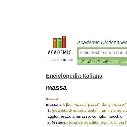
Academic Dictionarie
en-academic.com
Enciclopedia Italiana
Int
Enciclopedia Italiana
massa
massa
massa
s
.
f
.
[
lat
.
massa
"
pasta
",
dal
gr
.
máza
"
1
.
[
quantità
di
materia
unita
in
un
insieme
pi
agglomerato
,
ammasso
,
cumulo
,
mucchio
.
2
.
(
estens
.
)
[
grande
quantità:
una
m
.
di
vesti