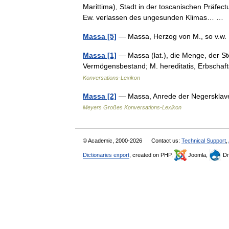
Marittima), Stadt in der toscanischen Präfect
Ew. verlassen des ungesunden Klimas… 
Massa [5]
— Massa, Herzog von M., so v.w
Massa [1]
— Massa (lat.), die Menge, der St
Vermögensbestand; M. hereditatis, Erbsch
Konversations-Lexikon
Massa [2]
— Massa, Anrede der Negersklave
Meyers Großes Konversations-Lexikon
© Academic, 2000-2026
Contact us:
Technical Support
,
Dictionaries export
, created on PHP,
Joomla,
Dr